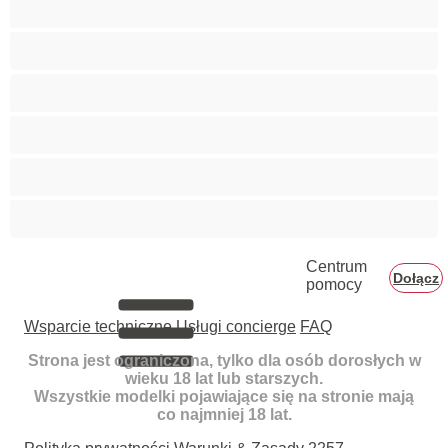
Wytrysk kobiecy
XXL
Zabawki
Średnie cyce
Żony
Centrum
Dołącz
pomocy
Wsparcie techniczne
Usługi concierge
FAQ
Strona jest ograniczona, tylko dla osób dorosłych w
wieku 18 lat lub starszych.
Wszystkie modelki pojawiające się na stronie mają
co najmniej 18 lat.