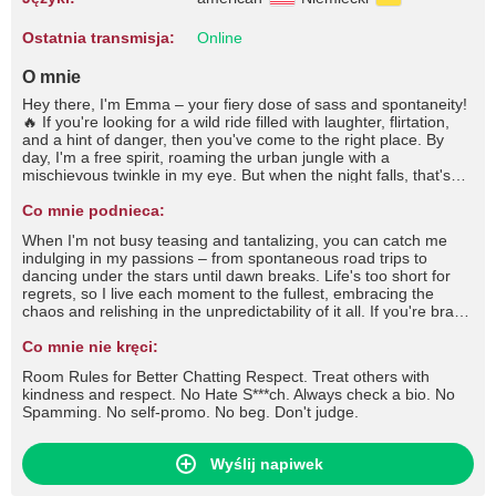
Ostatnia transmisja:
Online
O mnie
Hey there, I'm Emma – your fiery dose of sass and spontaneity!
🔥 If you're looking for a wild ride filled with laughter, flirtation,
and a hint of danger, then you've come to the right place. By
day, I'm a free spirit, roaming the urban jungle with a
mischievous twinkle in my eye. But when the night falls, that's
when I truly come alive. You'll often find me at the heart of the
party, stirring up trouble with a wicked grin and a quick wit that'll
Co mnie podnieca:
leave you begging for more. I thrive on the thrill of the chase,
When I'm not busy teasing and tantalizing, you can catch me
whether it's flirting shamelessly across the bar or engaging in a
indulging in my passions – from spontaneous road trips to
battle of wits that'll leave us both breathless. But don't mistake
dancing under the stars until dawn breaks. Life's too short for
my playful nature for shallowness; beneath the surface lies a
regrets, so I live each moment to the fullest, embracing the
depth that few dare to explore.
chaos and relishing in the unpredictability of it all. If you're brave
enough to handle a wild spirit like mine and can match my flirty
banter with wit of your own, then let's see where this electrifying
Co mnie nie kręci:
chemistry takes us. Buckle up, darling, because with me, every
Room Rules for Better Chatting Respect. Treat others with
day is an adventure worth savoring. 💋 #tease #flirt #seduce
kindness and respect. No Hate S***ch. Always check a bio. No
#roleplay #dirtytalk #foot #footfetish #footjob #stockings #nylons
Spamming. No self-promo. No beg. Don't judge.
#fishnets #highheels #lingerie #cameltoe #fetish #joi #cfnm #cbt
#cei #sph #mistress #slave and more
Wyślij napiwek