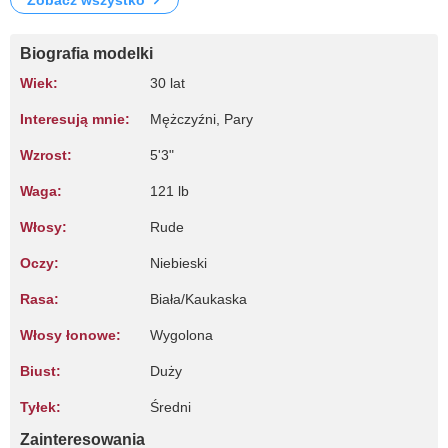
Zobacz wszystko
Biografia modelki
Wiek:
30 lat
Interesują mnie:
Mężczyźni, Pary
Wzrost:
5'3"
Waga:
121 lb
Włosy:
Rude
Oczy:
Niebieski
Rasa:
Biała/Kaukaska
Włosy łonowe:
Wygolona
Biust:
Duży
Tyłek:
Średni
Zainteresowania