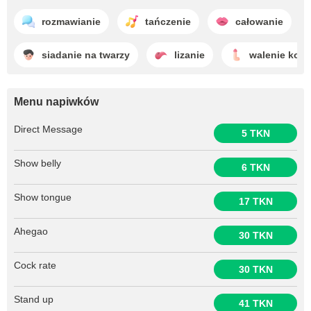
rozmawianie
tańczenie
całowanie
siadanie na twarzy
lizanie
walenie koni
Menu napiwków
Direct Message
5 TKN
Show belly
6 TKN
Show tongue
17 TKN
Ahegao
30 TKN
Cock rate
30 TKN
Stand up
41 TKN