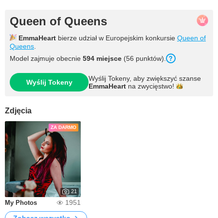
Queen of Queens
EmmaHeart
bierze udział w Europejskim konkursie
Queen of
Queens
.
Model zajmuje obecnie
594 miejsce
(56 punktów).
Wyślij Tokeny, aby zwiększyć szanse
Wyślij Tokeny
EmmaHeart
na
zwycięstwo!
Zdjęcia
ZA DARMO
21
1951
My Photos