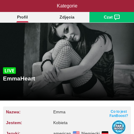
EmmaHeart
Kategorie
Profil
Zdjęcia
Czat
EmmaHeart
Nazwa:
Emma
Co to jest
FanBoost?
Jestem:
Kobieta
Języki:
american
Niemiecki