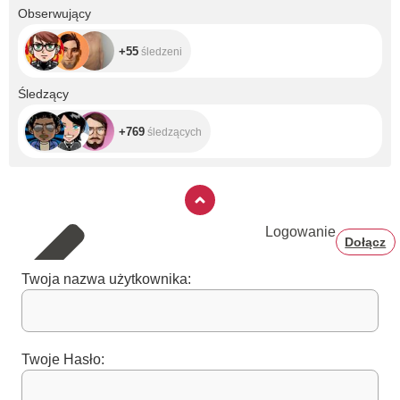
+55
Obserwujący
+55
śledzeni
+769
Śledzący
+769
śledzących
Logowanie
Dołącz
Twoja nazwa użytkownika:
Twoje Hasło: